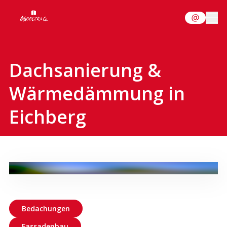
Dachsanierung &
Wärmedämmung in
Eichberg
Bedachungen
Fassadenbau