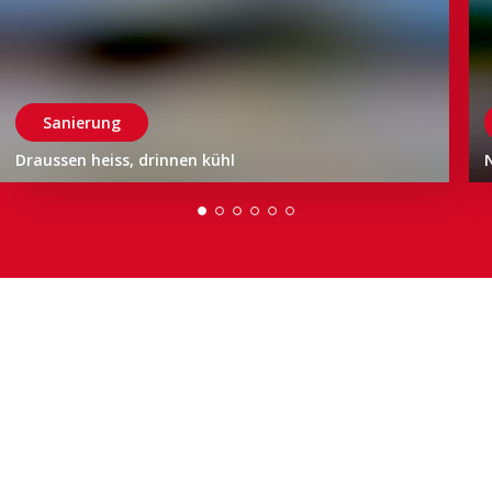
Sanierung
Draussen heiss, drinnen kühl
N