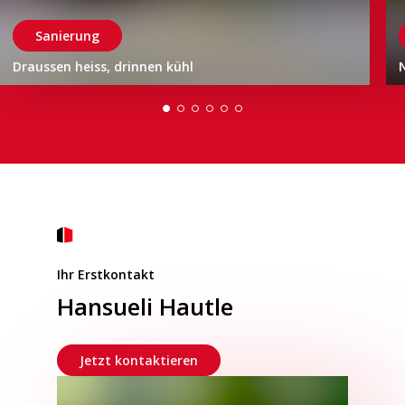
Sanierung
Draussen heiss, drinnen kühl
N
Ihr Erstkontakt
Hansueli Hautle
Jetzt kontaktieren