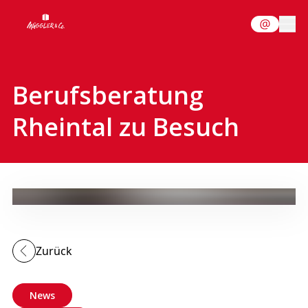
Berufsberatung
Rheintal zu Besuch
Zurück
News